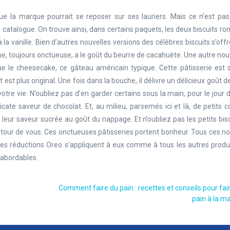
e la marque pourrait se reposer sur ses lauriers. Mais ce n’est pas 
 catalogue. On trouve ainsi, dans certains paquets, les deux biscuits ron
 la vanille. Bien d’autres nouvelles versions des célèbres biscuits s’off
me, toujours onctueuse, a le goût du beurre de cacahuète. Une autre no
oque le cheesecake, ce gâteau américain typique. Cette pâtisserie est
est plus original. Une fois dans la bouche, il délivre un délicieux goût de
otre vie. N’oubliez pas d’en garder certains sous la main, pour le jour 
icate saveur de chocolat. Et, au milieu, parsemés ici et là, de petits c
t leur saveur sucrée au goût du nappage. Et n’oubliez pas les petits bis
tour de vous. Ces onctueuses pâtisseries portent bonheur. Tous ces n
 Les réductions Oreo s’appliquent à eux comme à tous les autres produ
 abordables.
Comment faire du pain : recettes et conseils pour fai
pain à la m