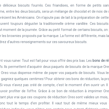
e délicieux biscuits fourrés. Ces friandises, en forme de petits san
e, entre les deux biscuits, sera un mélange de chocolat et de noix de 
cient les Américains. On n’ajoute pas de lait à la préparation de cett
vent toujours déguster la traditionnelle crème vanillée. Ces biscuits
ut moment de la journée. Grâce au petit format de certains biscuits, on
ter les brownies proposés par la marque. La forme est différente, mais l
ndrez d’autres renseignements sur ces savoureux biscuits.
t vous ruiner. Tout est fait pour vous offrir des prix bas. Les
bons de ré
ifs. Ils permettent d’acquérir deux paquets de biscuits de la marque Or
ion Oreo vous dispense même de payer vos paquets de biscuits. Vous l
s gagniez quelques centimes ! Pour obtenir ces bons de réduction, la p
e. Si vous n’avez pas créé de compte, c’est le moment d’en ouvrir un. Il
voir profiter de l’offre. Grâce à ce bon de réduction à imprimer Ore
ant plus vrai que ces coupons de réduction Oreo sont valides un mois, 
c tout le temps d’en profiter. Il vaut tout de même mieux vous 