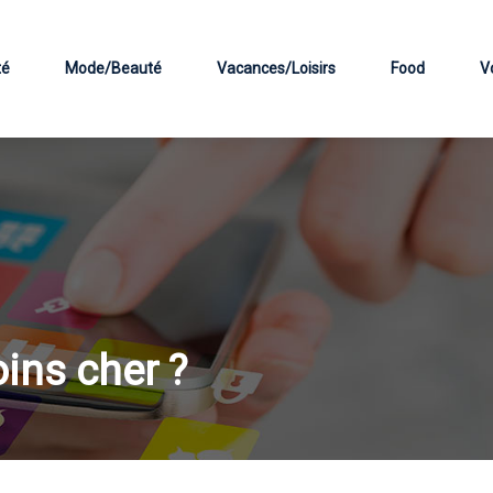
té
Mode/Beauté
Vacances/Loisirs
Food
V
ins cher ?