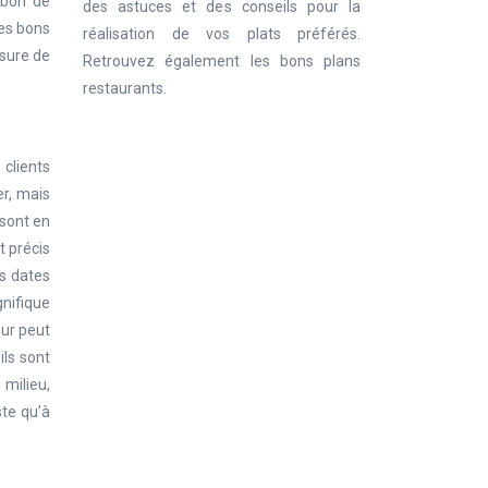
 bon de
des astuces et des conseils pour la
Ces bons
réalisation de vos plats préférés.
esure de
Retrouvez également les bons plans
restaurants.
clients
r, mais
sont en
t précis
es dates
gnifique
our peut
ils sont
 milieu,
ste qu’à