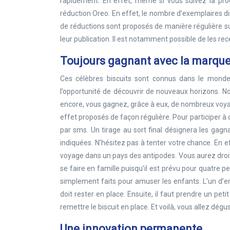
rapidement. En effet, même si vous suivez la proc
réduction Oreo. En effet, le nombre d’exemplaires dis
de réductions sont proposés de manière régulière sur
leur publication. Il est notamment possible de les rece
Toujours gagnant avec la marqu
Ces célèbres biscuits sont connus dans le monde 
l’opportunité de découvrir de nouveaux horizons. 
encore, vous gagnez, grâce à eux, de nombreux voy
effet proposés de façon régulière. Pour participer à ce
par sms. Un tirage au sort final désignera les gagna
indiquées. N’hésitez pas à tenter votre chance. En e
voyage dans un pays des antipodes. Vous aurez droit 
se faire en famille puisqu’il est prévu pour quatre p
simplement faits pour amuser les enfants. L’un d’en
doit rester en place. Ensuite, il faut prendre un pet
remettre le biscuit en place. Et voilà, vous allez dégu
Une innovation permanente