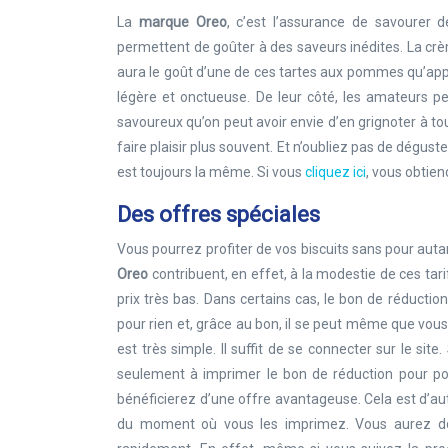
La
marque Oreo
, c’est l’assurance de savourer d
permettent de goûter à des saveurs inédites. La crèm
aura le goût d’une de ces tartes aux pommes qu’appré
légère et onctueuse. De leur côté, les amateurs peu
savoureux qu’on peut avoir envie d’en grignoter à to
faire plaisir plus souvent. Et n’oubliez pas de dégus
est toujours la même. Si vous
cliquez ici
, vous obtie
Des offres spéciales
Vous pourrez profiter de vos biscuits sans pour autan
Oreo
contribuent, en effet, à la modestie de ces tar
prix très bas. Dans certains cas, le bon de réduct
pour rien et, grâce au bon, il se peut même que vou
est très simple. Il suffit de se connecter sur le sit
seulement à imprimer le bon de réduction pour pou
bénéficierez d’une offre avantageuse. Cela est d’aut
du moment où vous les imprimez. Vous aurez don