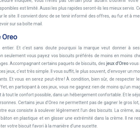
édure indiquée, vous n’êtes pas certain pour autant d’obtenir votre
ponibles est limité. Aussi les plus rapides seront-ils les mieux servis. 
 le site. Il convient donc de se tenir informé des offres, au fur et à m
voir sur sa boîte mail.
e Oreo
entier. Et c’est sans doute pourquoi la marque veut donner à ses 
Non seulement vous payez vos biscuits préférés de moins en moins che
ages. Accompagnant certains paquets de biscuits, des
jeux d’Oreo
vous 
s jeux, c’est très simple. Il vous suffit, le plus souvent, d’envoyer un mo
nts. Et vous en serez peut-être ! À condition, bien sûr, de respecter l
ffet, en participant à ces jeux, vous ne gagnez rien de moins qu’un ma
à tout le confort possible, dans un hébergement confortable. Et le séj
ersonnes. Certains jeux d’Oreo ne permettent pas de gagner le gros lot, 
tre eux consiste à soulever légèrement l’un des biscuits. La crème, au
it bâton en plastique et en glisser une extrémité dans la crème. Il ne re
ster votre biscuit favori à la manière d’une sucette.