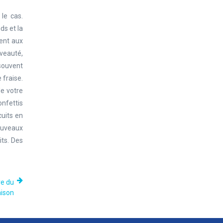
le cas.
ds et la
rent aux
uveauté,
 souvent
 fraise.
de votre
onfettis
cuits en
ouveaux
its. Des
re du
aison