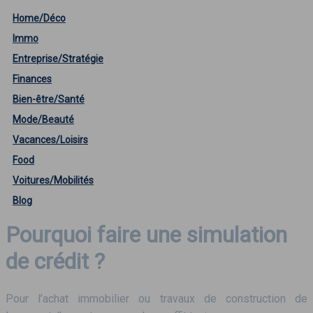
Home/Déco
Immo
Entreprise/Stratégie
Finances
Bien-être/Santé
Mode/Beauté
Vacances/Loisirs
Food
Voitures/Mobilités
Blog
Pourquoi faire une simulation
de crédit ?
Pour l’achat immobilier ou travaux de construction de