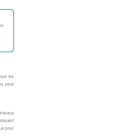
es
iser les
es pour
travaux
ntissant
que pour