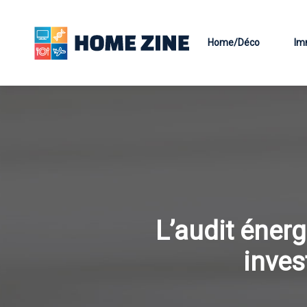
Home/Déco
Im
L’audit énerg
inves