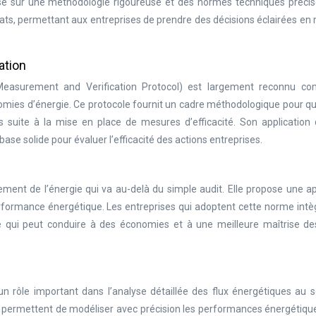
pose sur une méthodologie rigoureuse et des normes techniques précis
ultats, permettant aux entreprises de prendre des décisions éclairées en
ation
Measurement and Verification Protocol) est largement reconnu c
nomies d’énergie. Ce protocole fournit un cadre méthodologique pour qu
s suite à la mise en place de mesures d’efficacité. Son application 
ase solide pour évaluer l’efficacité des actions entreprises.
ent de l’énergie qui va au-delà du simple audit. Elle propose une a
formance énergétique. Les entreprises qui adoptent cette norme intèg
 ce qui peut conduire à des économies et à une meilleure maîtrise de
n rôle important dans l’analyse détaillée des flux énergétiques au s
els permettent de modéliser avec précision les performances énergétiq