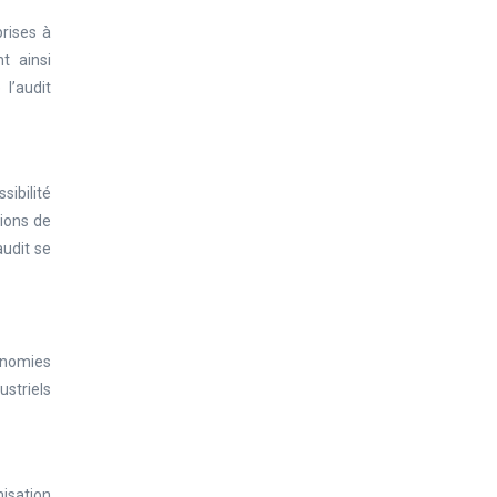
rises à
t ainsi
 l’audit
sibilité
tions de
audit se
conomies
striels
isation