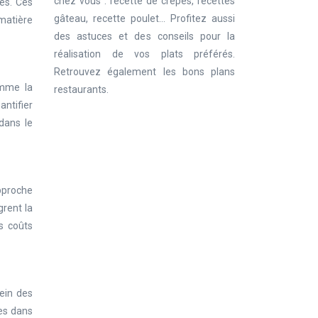
chez vous : recette de crêpes, recettes
es. Ces
gâteau, recette poulet… Profitez aussi
 matière
des astuces et des conseils pour la
réalisation de vos plats préférés.
Retrouvez également les bons plans
omme la
restaurants.
antifier
dans le
pproche
rent la
s coûts
ein des
ues dans