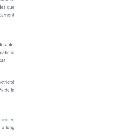
lles que
acement
dérable.
ications
cas.
ctricité
0% de la
soins en
 à long