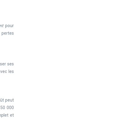
ant
pour
 pertes
iser ses
avec les
oût peut
s 50 000
mplet et