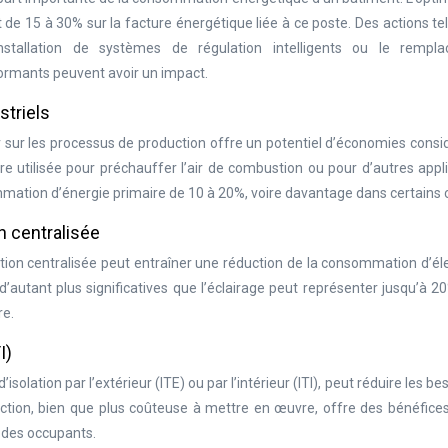
e 15 à 30% sur la facture énergétique liée à ce poste. Des actions te
nstallation de systèmes de régulation intelligents ou le rempl
ormants peuvent avoir un impact.
striels
ur sur les processus de production offre un potentiel d’économies consi
re utilisée pour préchauffer l’air de combustion ou pour d’autres appl
mation d’énergie primaire de 10 à 20%, voire davantage dans certains 
n centralisée
tion centralisée peut entraîner une réduction de la consommation d’éle
’autant plus significatives que l’éclairage peut représenter jusqu’à 2
re.
I)
’isolation par l’extérieur (ITE) ou par l’intérieur (ITI), peut réduire les be
ction, bien que plus coûteuse à mettre en œuvre, offre des bénéfices
t des occupants.