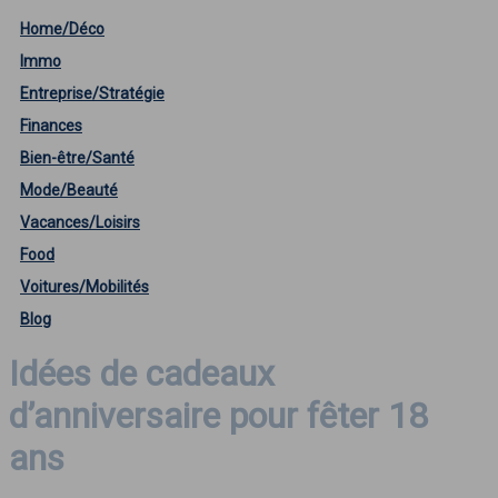
Home/Déco
Immo
Entreprise/Stratégie
Finances
Bien-être/Santé
Mode/Beauté
Vacances/Loisirs
Food
Voitures/Mobilités
Blog
Idées de cadeaux
d’anniversaire pour fêter 18
ans