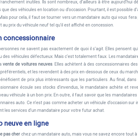
franchement inutiles. Ils sont nombreux, d’ailleurs à être aujourd’hui 
 que des véhicules en location ou d’occasion. Pourtant, il est possible d
ais pour cela, il faut se tourner vers un mandataire auto qui vous fera 
au prix du véhicule neuf tel qu’il est affiché en concession.
n concessionnaire
rsonnes ne savent pas exactement de quoi il s’agit. Elles pensent qu’i
ou des véhicules défectueux. Mais c’est totalement faux. Les mandatair
la
vente de voitures neuves
. Elles achètent à des concessionnaires des
s préférentiels, et les revendent à des prix en-dessous de ceux du march
néficient de prix plus intéressants que les particuliers. Au final, dans
ssionnaire écoule ses stocks d’invendus, le mandataire achète et rev
veau véhicule à un bon prix. En outre, il faut savoir que les mandataires
onnaires auto. Ce n’est pas comme acheter un véhicule d’occasion sur i
t les services d’un mandataire pour votre futur achat.
o neuve en ligne
ve pas cher
chez un mandataire auto, mais vous ne savez encore tout à 