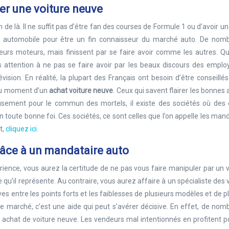
ter une voiture neuve
de là. Il ne suffit pas d’être fan des courses de Formule 1 ou d’avoir u
n automobile pour être un fin connaisseur du marché auto. De nom
leurs moteurs, mais finissent par se faire avoir comme les autres. Q
rès attention à ne pas se faire avoir par les beaux discours des empl
vision. En réalité, la plupart des Français ont besoin d’être conseillé
e au moment d’un
achat voiture neuve
. Ceux qui savent flairer les bonnes 
sement pour le commun des mortels, il existe des sociétés où des 
en toute bonne foi. Ces sociétés, ce sont celles que l’on appelle les man
t,
cliquez ici
.
âce à un mandataire auto
ience, vous aurez la certitude de ne pas vous faire manipuler par un
 qu’il représente. Au contraire, vous aurez affaire à un spécialiste des 
ves entre les points forts et les faiblesses de plusieurs modèles et de p
le marché, c’est une aide qui peut s’avérer décisive. En effet, de no
 achat de voiture neuve. Les vendeurs mal intentionnés en profitent p