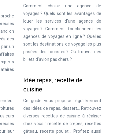
Comment choisir une agence de
voyages ? Quels sont les avantages de
n proche
louer les services d’une agence de
breuses
voyages ? Comment fonctionnent les
uand on
agences de voyages en ligne ? Quelles
oyés des
sont les destinations de voyage les plus
s par un
prisées des touristes ? Où trouver des
affaires
billets d’avion pas chers ?
experts
dataires
Idée repas, recette de
cuisine
Ce guide vous propose régulièrement
 vendeur
des idées de repas, dessert… Retrouvez
voitures
diverses recettes de cuisine à réaliser
lusieurs
chez vous : recette de crêpes, recettes
mbreuses
gâteau, recette poulet… Profitez aussi
our leur