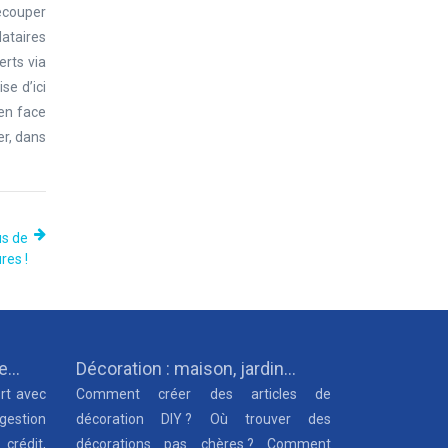
recouper
dataires
erts via
se d’ici
 en face
er, dans
us de
res !
ue…
Décoration : maison, jardin…
rt avec
Comment créer des articles de
 gestion
décoration DIY ? Où trouver des
 crédit,
décorations pas chères ? Comment