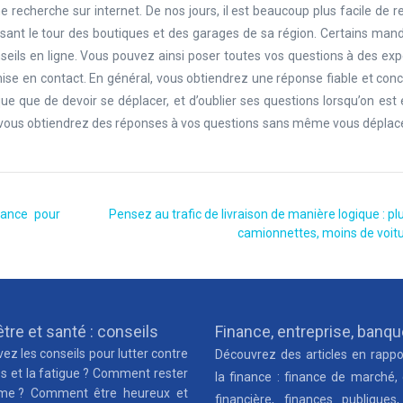
 recherche sur internet. De nos jours, il est beaucoup plus facile de 
isant le tour des boutiques et des garages de sa région. Certains man
eils en ligne. Vous pouvez ainsi poser toutes vos questions à des exp
 en contact. En général, vous obtiendrez une réponse fiable et conci
ue que de devoir se déplacer, et d’oublier ses questions lorsqu’on est
n, vous obtiendrez des réponses à vos questions sans même vous déplac
rance pour
Pensez au trafic de livraison de manière logique : pl
camionnettes, moins de voitu
tre et santé : conseils
Finance, entreprise, banq
ez les conseils pour lutter contre
Découvrez des articles en rappo
ss et la fatigue ? Comment rester
la finance : finance de marché,
me ? Comment être heureux et
financière, finances publiques,