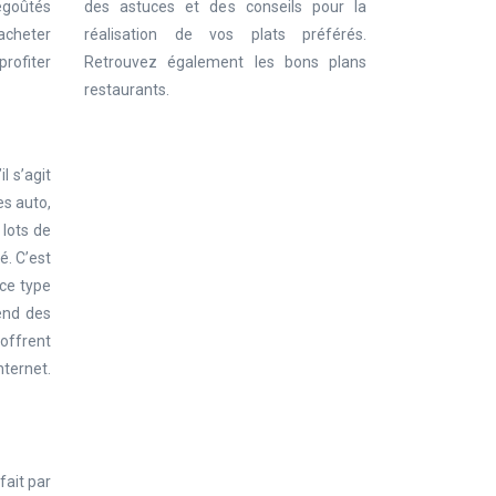
des astuces et des conseils pour la
dégoûtés
réalisation de vos plats préférés.
’acheter
Retrouvez également les bons plans
profiter
restaurants.
l s’agit
es auto,
 lots de
é. C’est
 ce type
end des
 offrent
nternet.
fait par