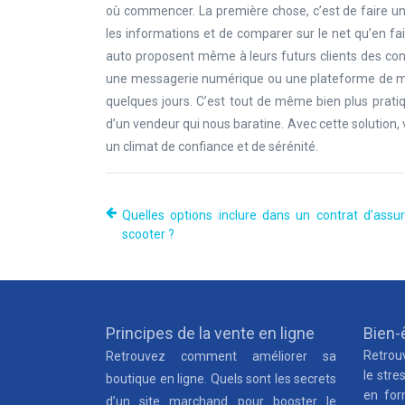
où commencer. La première chose, c’est de faire une
les informations et de comparer sur le net qu’en fa
auto proposent même à leurs futurs clients des cons
une messagerie numérique ou une plateforme de mise
quelques jours. C’est tout de même bien plus pratiq
d’un vendeur qui nous baratine. Avec cette solutio
un climat de confiance et de sérénité.
Quelles options inclure dans un contrat d’assu
scooter ?
Principes de la vente en ligne
Bien-ê
Retrouv
Retrouvez comment améliorer sa
le stre
boutique en ligne. Quels sont les secrets
en for
d’un site marchand pour booster le