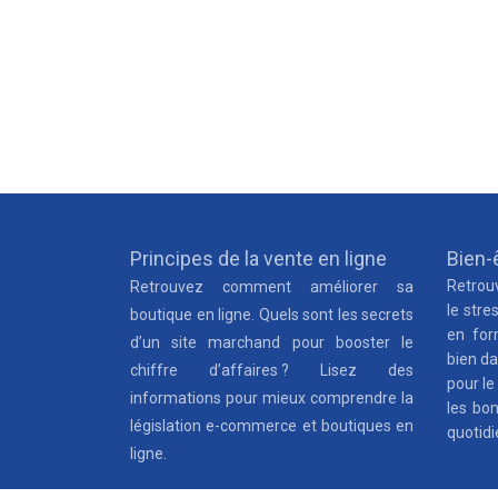
Principes de la vente en ligne
Bien-ê
Retrouv
Retrouvez comment améliorer sa
le stre
boutique en ligne. Quels sont les secrets
en for
d’un site marchand pour booster le
bien da
chiffre d’affaires ? Lisez des
pour le
informations pour mieux comprendre la
les bo
législation e-commerce et boutiques en
quotidi
ligne.