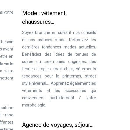
Mode : vêtement,
ns votre
chaussures…
Soyez branché en suivant nos conseils
et nos astuces mode. Retrouvez les
z besoin
dernières tendances modes actuelles.
is avant
Bénéficiez des idées de tenues de
ettre en
soirée ou cérémonies originales, des
e vie le
tenues simples, mais chics, vêtements
r claire
tendances pour le printemps, street
rmettent
style hivernal…. Apprenez également les
vêtements et les accessoires qui
conviennent parfaitement à votre
morphologie.
poitrine
lle robe
uffantes
Agence de voyages, séjour…
ne large