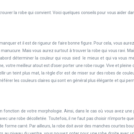
l trouver la robe qui convient. Voici quelques conseils pour vous aider da
manquer et il est de rigueur de faire bonne figure. Pour cela, vous aure
re manucure. Mais vous aurez surtout à trouver la robe qui vous ravi. Ma
 d’abord déterminer la couleur qui vous sied le mieux et qui va vous m
ine, votre meilleur atout est d’oser porter une robe rouge. Vive et pleine d
lir un teint plus mat, la règle d’or est de miser sur des robes de couleu
préférer les couleurs claires qui sont en général plus élégante et qui pe
en fonction de votre morphologie. Ainsi, dans le cas où vous avez une 
c une robe décolletée. Toutefois, il ne faut pas choisir n’importe que
é de forme carré. Par ailleurs, la robe doit avoir des manches courtes bo
urs au niveau du ventre, vous pouvez opter pour une robe droite avec u