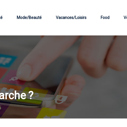
té
Mode/Beauté
Vacances/Loisirs
Food
V
arche ?