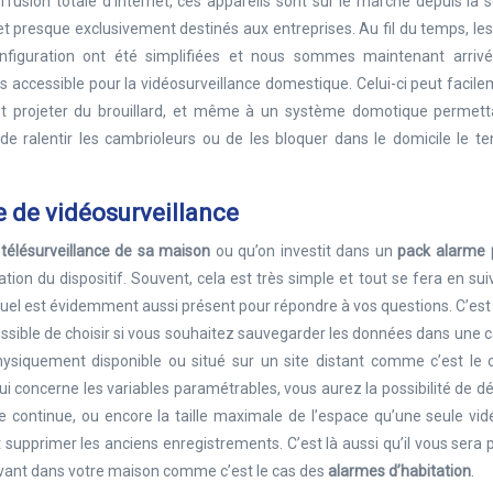
fusion totale d’Internet, ces appareils sont sur le marché depuis la
et presque exclusivement destinés aux entreprises. Au fil du temps, les
nfiguration ont été simplifiées et nous sommes maintenant arriv
 accessible pour la vidéosurveillance domestique. Celui-ci peut facil
nt projeter du brouillard, et même à un système domotique permett
e ralentir les cambrioleurs ou de les bloquer dans le domicile le t
 de vidéosurveillance
a
télésurveillance de sa maison
ou qu’on investit dans un
pack alarme 
ation du dispositif. Souvent, cela est très simple et tout se fera en sui
uel est évidemment aussi présent pour répondre à vos questions. C’est 
ossible de choisir si vous souhaitez sauvegarder les données dans une 
physiquement disponible ou situé sur un site distant comme c’est le 
i concerne les variables paramétrables, vous aurez la possibilité de déf
 continue, ou encore la taille maximale de l’espace qu’une seule vid
t supprimer les anciens enregistrements. C’est là aussi qu’il vous sera 
trouvant dans votre maison comme c’est le cas des
alarmes d’habitation
.