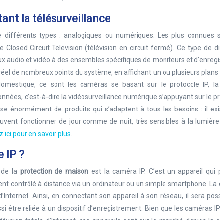
tant la télésurveillance
 différents types : analogiques ou numériques. Les plus connues s
 Closed Circuit Television (télévision en circuit fermé). Ce type de di
x audio et vidéo à des ensembles spécifiques de moniteurs et d’enregi
réel de nombreux points du système, en affichant un ou plusieurs plans 
 domestique, ce sont les caméras se basant sur le protocole IP, l
nnées, c’est-à-dire la vidéosurveillance numérique s’appuyant sur le p
pose énormément de produits qui s’adaptent à tous les besoins : il ex
uvent fonctionner de jour comme de nuit, très sensibles à la lumière
z ici pour en savoir plus
.
e IP ?
e de la
protection de maison
est la caméra IP. C’est un appareil qui 
ement contrôlé à distance via un ordinateur ou un simple smartphone. L
’Internet. Ainsi, en connectant son appareil à son réseau, il sera pos
i être reliée à un dispositif d’enregistrement. Bien que les caméras IP