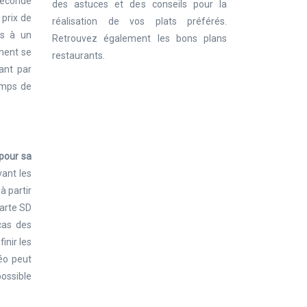
 seconde
des astuces et des conseils pour la
 prix de
réalisation de vos plats préférés.
és à un
Retrouvez également les bons plans
ement se
restaurants.
ant par
emps de
pour sa
vant les
à partir
carte SD
cas des
inir les
éo peut
possible