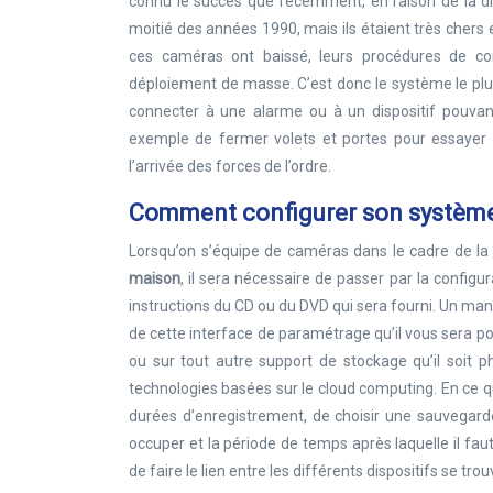
connu le succès que récemment, en raison de la dif
moitié des années 1990, mais ils étaient très chers 
ces caméras ont baissé, leurs procédures de co
déploiement de masse. C’est donc le système le plus
connecter à une alarme ou à un dispositif pouva
exemple de fermer volets et portes pour essayer d
l’arrivée des forces de l’ordre.
Comment configurer son système
Lorsqu’on s’équipe de caméras dans le cadre de l
maison
, il sera nécessaire de passer par la configur
instructions du CD ou du DVD qui sera fourni. Un man
de cette interface de paramétrage qu’il vous sera p
ou sur tout autre support de stockage qu’il soit 
technologies basées sur le cloud computing. En ce qu
durées d’enregistrement, de choisir une sauvegarde
occuper et la période de temps après laquelle il fau
de faire le lien entre les différents dispositifs se 