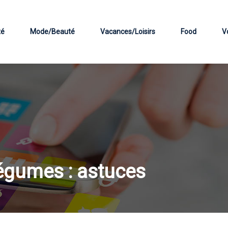
té
Mode/Beauté
Vacances/Loisirs
Food
V
légumes : astuces