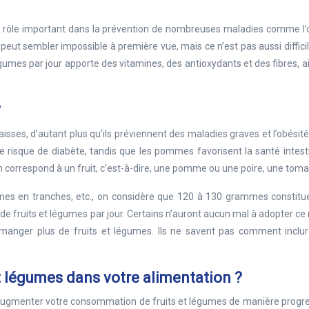
 un rôle important dans la prévention de nombreuses maladies comme l’
 peut sembler impossible à première vue, mais ce n’est pas aussi diffici
égumes par jour apporte des vitamines, des antioxydants et des fibres, a
?
isses, d’autant plus qu’ils préviennent des maladies graves et l’obésité.
le risque de diabète, tandis que les pommes favorisent la santé intest
on correspond à un fruit, c’est-à-dire, une pomme ou une poire, une tomat
légumes en tranches, etc., on considère que 120 à 130 grammes constit
 fruits et légumes par jour. Certains n’auront aucun mal à adopter ce
 à manger plus de fruits et légumes. Ils ne savent pas comment inclu
t légumes dans votre alimentation ?
 augmenter votre consommation de fruits et légumes de manière progres