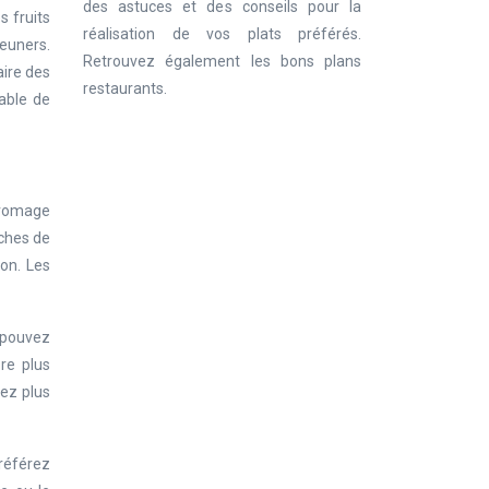
des astuces et des conseils pour la
s fruits
réalisation de vos plats préférés.
jeuners.
Retrouvez également les bons plans
aire des
restaurants.
able de
 fromage
nches de
on. Les
s pouvez
re plus
rez plus
référez