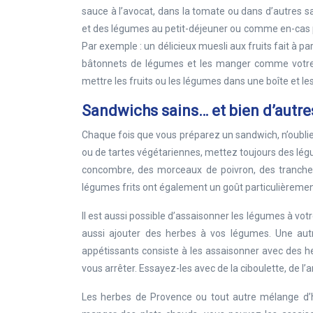
sauce à l’avocat, dans la tomate ou dans d’autres sa
et des légumes au petit-déjeuner ou comme en-cas pou
Par exemple : un délicieux muesli aux fruits fait à par
bâtonnets de légumes et les manger comme votre to
mettre les fruits ou les légumes dans une boîte et l
Sandwichs sains… et bien d’autres
Chaque fois que vous préparez un sandwich, n’oubli
ou de tartes végétariennes, mettez toujours des lé
concombre, des morceaux de poivron, des tranches 
légumes frits ont également un goût particulièrement
Il est aussi possible d’assaisonner les légumes à vo
aussi ajouter des herbes à vos légumes. Une aut
appétissants consiste à les assaisonner avec des he
vous arrêter. Essayez-les avec de la ciboulette, de l’an
Les herbes de Provence ou tout autre mélange d’h