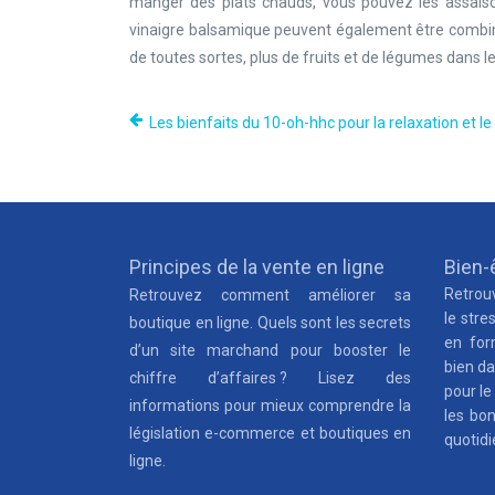
manger des plats chauds, vous pouvez les assaisonn
vinaigre balsamique peuvent également être combin
de toutes sortes, plus de fruits et de légumes dans le
Les bienfaits du 10-oh-hhc pour la relaxation et le
Principes de la vente en ligne
Bien-ê
Retrouv
Retrouvez comment améliorer sa
le stre
boutique en ligne. Quels sont les secrets
en for
d’un site marchand pour booster le
bien da
chiffre d’affaires ? Lisez des
pour le
informations pour mieux comprendre la
les bo
législation e-commerce et boutiques en
quotidi
ligne.