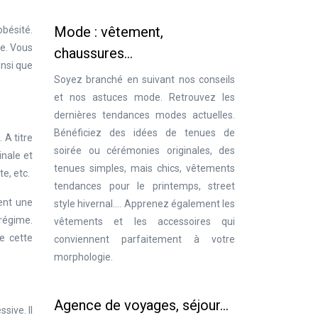
Mode : vêtement,
obésité.
le. Vous
chaussures…
insi que
Soyez branché en suivant nos conseils
et nos astuces mode. Retrouvez les
dernières tendances modes actuelles.
Bénéficiez des idées de tenues de
 A titre
soirée ou cérémonies originales, des
inale et
tenues simples, mais chics, vêtements
e, etc.
tendances pour le printemps, street
uent une
style hivernal…. Apprenez également les
 régime.
vêtements et les accessoires qui
re cette
conviennent parfaitement à votre
morphologie.
Agence de voyages, séjour…
sive. Il