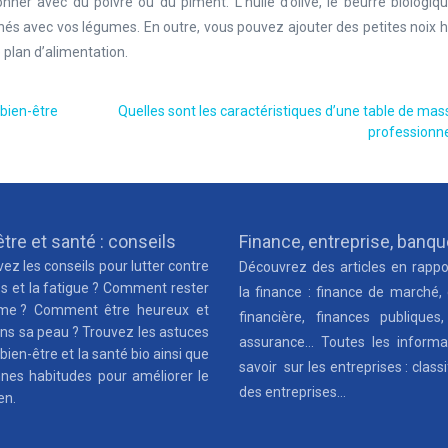
er avec du poivre ou du piment. L’huile d’olive, le beurre biologiqu
és avec vos légumes. En outre, vous pouvez ajouter des petites noix 
 plan d’alimentation.
 bien-être
Quelles sont les caractéristiques d’une table de ma
professionne
tre et santé : conseils
Finance, entreprise, banq
ez les conseils pour lutter contre
Découvrez des articles en rappo
ss et la fatigue ? Comment rester
la finance : finance de marché,
me ? Comment être heureux et
financière, finances publiques,
ns sa peau ? Trouvez les astuces
assurance… Toutes les informa
 bien-être et la santé bio ainsi que
savoir sur les entreprises : classi
nnes habitudes pour améliorer le
des entreprises…
en.