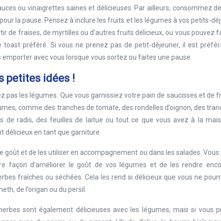
uces ou vinaigrettes saines et délicieuses. Par ailleurs, consommez de
r la pause. Pensez à inclure les fruits et les légumes à vos petits-dé
tir de fraises, de myrtilles ou d’autres fruits délicieux, ou vous pouvez f
ast préféré. Si vous ne prenez pas de petit-déjeuner, il est préfér
es emporter avec vous lorsque vous sortez ou faites une pause.
 petites idées !
ez pas les légumes. Que vous garnissiez votre pain de saucisses et de
gumes, comme des tranches de tomate, des rondelles d’oignon, des tra
de radis, des feuilles de laitue ou tout ce que vous avez à la mais
 délicieux en tant que garniture.
tre goût et de les utiliser en accompagnement ou dans les salades. Vou
re façon d’améliorer le goût de vos légumes et de les rendre enco
rbes fraîches ou séchées. Cela les rend si délicieux que vous ne pour
eth, de l’origan ou du persil.
erbes sont également délicieuses avec les légumes, mais si vous p