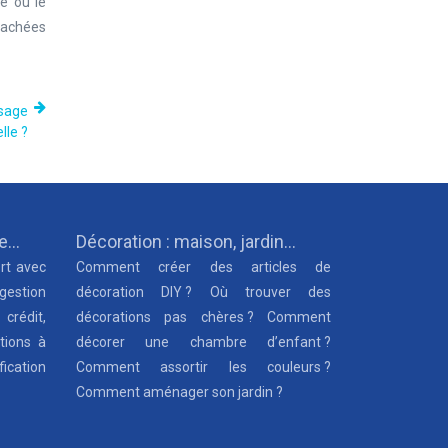
e ou le
hachées
ssage
lle ?
ue…
Décoration : maison, jardin…
rt avec
Comment créer des articles de
 gestion
décoration DIY ? Où trouver des
 crédit,
décorations pas chères ? Comment
tions à
décorer une chambre d’enfant ?
fication
Comment assortir les couleurs ?
Comment aménager son jardin ?