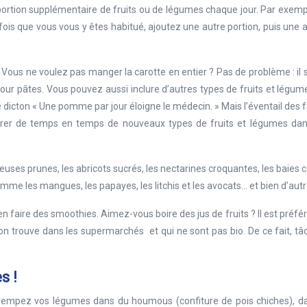
portion supplémentaire de fruits ou de légumes chaque jour. Par exem
s que vous vous y êtes habitué, ajoutez une autre portion, puis une a
Vous ne voulez pas manger la carotte en entier ? Pas de problème : il s
 pour pâtes. Vous pouvez aussi inclure d’autres types de fruits et légu
dicton « Une pomme par jour éloigne le médecin. » Mais l’éventail des f
grer de temps en temps de nouveaux types de fruits et légumes dan
ieuses prunes, les abricots sucrés, les nectarines croquantes, les baies 
omme les mangues, les papayes, les litchis et les avocats… et bien d’autr
n faire des smoothies. Aimez-vous boire des jus de fruits ? Il est préfé
 l’on trouve dans les supermarchés et qui ne sont pas bio. De ce fait, t
s !
, trempez vos légumes dans du houmous (confiture de pois chiches), d