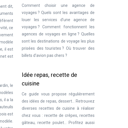
Comment choisir une agence de
ent dit,
voyages ? Quels sont les avantages de
guments
louer les services d’une agence de
réfèrent
voyages ? Comment fonctionnent les
vité, ce
agences de voyages en ligne ? Quelles
ivement
sont les destinations de voyage les plus
 modèle
prisées des touristes ? Où trouver des
, il est
billets d’avion pas chers ?
rnet est
Idée repas, recette de
cuisine
rdin, le
 modèles
Ce guide vous propose régulièrement
 il a la
des idées de repas, dessert… Retrouvez
uteuils
diverses recettes de cuisine à réaliser
bois est
chez vous : recette de crêpes, recettes
modèle.
gâteau, recette poulet… Profitez aussi