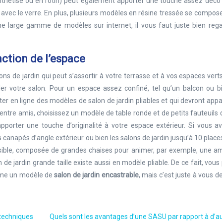
synthétisé ou en rotin) peut également apporter une touche assez déco
avec le verre. En plus, plusieurs modèles en résine tressée se compos
ne large gamme de modèles sur internet, il vous faut juste bien rega
nction de l’espace
ns de jardin qui peut s’assortir à votre terrasse et à vos espaces verts.
ller votre salon. Pour un espace assez confiné, tel qu’un balcon ou 
ter en ligne des modèles de salon de jardin pliables et qui devront appa
entre amis, choisissez un modèle de table ronde et de petits fauteuils 
apporter une touche d’originalité à votre espace extérieur. Si vous 
canapés d’angle extérieur ou bien les salons de jardin jusqu’à 10 places.
ible, composée de grandes chaises pour animer, par exemple, une a
 de jardin grande taille existe aussi en modèle pliable. De ce fait, vou
omme un modèle de
salon de jardin encastrable
, mais c’est juste à vous de
 techniques
Quels sont les avantages d’une SASU par rapport à d’a