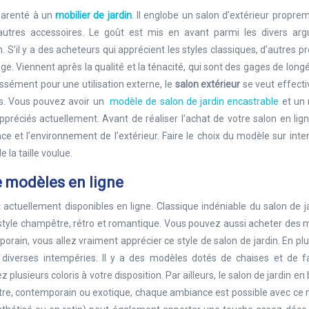
parenté à un
mobilier de jardin
. Il englobe un salon d’extérieur proprem
es autres accessoires. Le goût est mis en avant parmi les divers ar
in. S’il y a des acheteurs qui apprécient les styles classiques, d’autres p
e. Viennent après la qualité et la ténacité, qui sont des gages de longé
essément pour une utilisation externe, le
salon extérieur
se veut effect
ats. Vous pouvez avoir un
modèle de salon de jardin encastrable
et un
appréciés actuellement. Avant de réaliser l’achat de votre salon en ligne
e et l’environnement de l’extérieur. Faire le choix du modèle sur inte
 la taille voulue.
de modèles en ligne
actuellement disponibles en ligne. Classique indéniable du salon de ja
 style champêtre, rétro et romantique. Vous pouvez aussi acheter des
in, vous allez vraiment apprécier ce style de salon de jardin. En plus,
 diverses intempéries. Il y a des modèles dotés de chaises et de fa
lusieurs coloris à votre disposition. Par ailleurs, le salon de jardin en 
tre, contemporain ou exotique, chaque ambiance est possible avec ce 