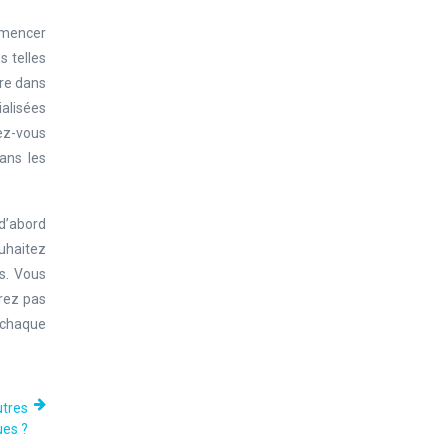
ommencer
s telles
tre dans
ialisées
rez-vous
ans les
 d’abord
ouhaitez
ps. Vous
rez pas
à chaque
utres
ues ?