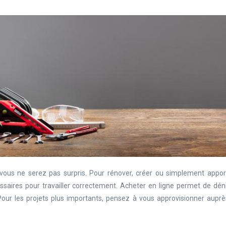
vous ne serez pas surpris. Pour rénover, créer ou simplement appor
ssaires pour travailler correctement. Acheter en ligne permet de dén
. Pour les projets plus importants, pensez à vous approvisionner aupr