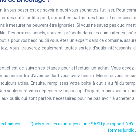
on à vous poser est de savoir à quoi vous souhaitez l’utiliser. Pour c
er des outils petit à petit, surtout en partant des bases. Les nécessité
bans à mesurer ne peuvent être ignorées. Si vous ne savez pas quoi met
 utile. Des professionnels, souvent présents dans les quincailleries spéc
 outils pour vos besoins. Si vous êtes un expert dans ce domaine, assu
etez. Vous trouverez également toutes sortes d’outils intéressants d
ssentiel est de suivre ses étapes pour effectuer un achat. Vous devez
i vous permettra d’avoir ce dont vous avez besoin. Même si vous ne s
 toujours utiles. Ensuite, remplissez votre boîte à outils au fil du tem
 Non seulement vous dépenserez beaucoup d’argent, mais vous ne sau
 aux outils qui sont parfois nécessaires pour ne pas avoir à acheter 
 techniques
Quels sont les avantages d’une SASU par rapport à d’a
formes juridiq