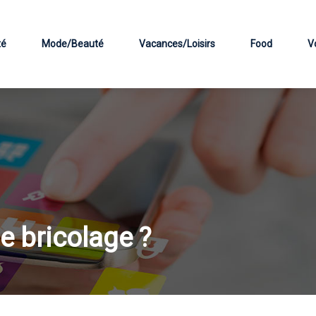
té
Mode/Beauté
Vacances/Loisirs
Food
V
e bricolage ?