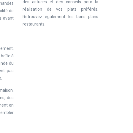
des astuces et des conseils pour la
ommandes
réalisation de vos plats préférés.
ilité de
Retrouvez également les bons plans
ns avant
restaurants.
ngement,
 boîte à
onde du
ent pas
e.
 maison.
es, des
ement en
ssembler