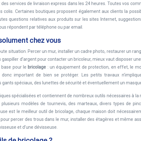
ent des services de livraison express dans les 24 heures. Toutes vos c
 colis. Certaines boutiques proposent également aux clients la possib
tes questions relatives aux produits sur les sites Internet, suggestio
 vous répondent par téléphone ou par email.
absolument chez vous
ute situation. Percer un mur, installer un cadre photo, restaurer un ra
s gaspiller d’argent pour contacter un bricoleur, mieux vaut disposer une
de base pour le
bricolage
: un équipement de protection, en effet, le m
est donc important de bien se protéger. Les petits travaux n’impliqu
s gants spéciaux, des lunettes de sécurité et éventuellement un masqu
iques spécialisées et contiennent de nombreux outils nécessaires à la
e plusieurs modèles de tournevis, des marteaux, divers types de pinc
use est le meilleur outil de bricolage, chaque maison doit nécessair
isée pour percer des trous dans le mur, installer des étagères et même a
visseuse et d’une dévisseuse.
ls de bricolage ?