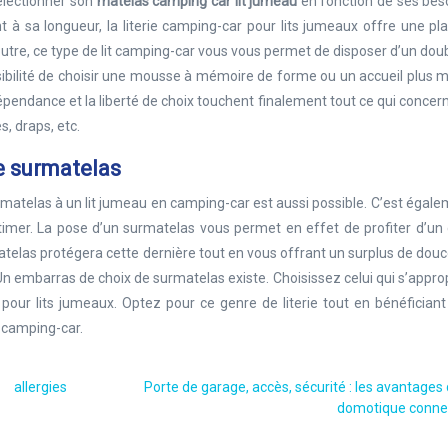
électionner son
matelas camping car lit jumeau
en fonction de ses bes
t à sa longueur, la literie camping-car pour lits jumeaux offre une pl
 outre, ce type de lit camping-car vous vous permet de disposer d’un dou
sibilité de choisir une mousse à mémoire de forme ou un accueil plus 
dépendance et la liberté de choix touchent finalement tout ce qui concer
s, draps, etc.
de surmatelas
urmatelas à un lit jumeau en camping-car est aussi possible. C’est égal
imer. La pose d’un surmatelas vous permet en effet de profiter d’un 
matelas protégera cette dernière tout en vous offrant un surplus de douc
 embarras de choix de surmatelas existe. Choisissez celui qui s’approp
pour lits jumeaux. Optez pour ce genre de literie tout en bénéfician
 camping-car.
allergies
Porte de garage, accès, sécurité : les avantages 
domotique conne