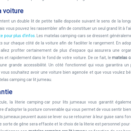
 voiture
tent un double lit de petite taille disposée suivant le sens de la lon
ais vous pouvez les rassembler afin de constituer un seul grand lit à l’a
ite pour plus d’infos
. Les matelas camping-cars se dressent généraleme
its sur chaque côté de la voiture afin de faciliter le rangement. En ado
llez profiter certainement de plus d’espace qui assurera une organ
s et rapidement dans le fond de votre voiture. De ce fait, le
matelas 
 une grande accessibilité. Un côté fonctionnel qui vous garantira un
 vous souhaitez avoir une voiture bien agencée et que vous voulez bé
elas camping car lit jumeau.
ntie
cule, la literie camping-car pour lits jumeaux vous garantit égalem
e d’adopter la posture convenable qui vous permet de vous sentir bien 
s jumeaux peuvent aussi se lever ou se retourner à leur guise sans f
te sorte de gêne sera effacée et le choix de la literie est personnel pou