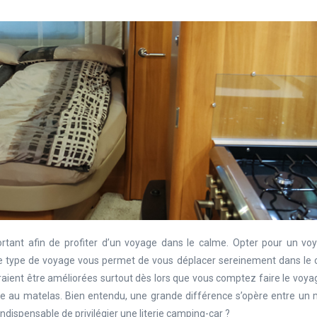
ortant afin de profiter d’un voyage dans le calme. Opter pour un vo
e type de voyage vous permet de vous déplacer sereinement dans le c
vraient être améliorées surtout dès lors que vous comptez faire le voy
ière au matelas. Bien entendu, une grande différence s’opère entre un
indispensable de privilégier une literie camping-car ?