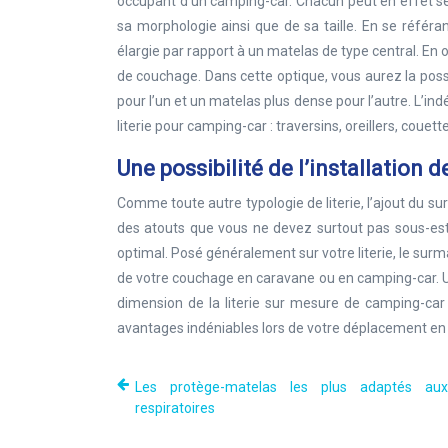
occupant d’un camping-car. Chacun peut en effet s
sa morphologie ainsi que de sa taille. En se référan
élargie par rapport à un matelas de type central. En
de couchage. Dans cette optique, vous aurez la pos
pour l’un et un matelas plus dense pour l’autre. L’in
literie pour camping-car : traversins, oreillers, couette
Une possibilité de l’installation 
Comme toute autre typologie de literie, l’ajout du s
des atouts que vous ne devez surtout pas sous-est
optimal. Posé généralement sur votre literie, le sur
de votre couchage en caravane ou en camping-car. Un
dimension de la literie sur mesure de camping-car 
avantages indéniables lors de votre déplacement en
Les protège-matelas les plus adaptés aux 
respiratoires