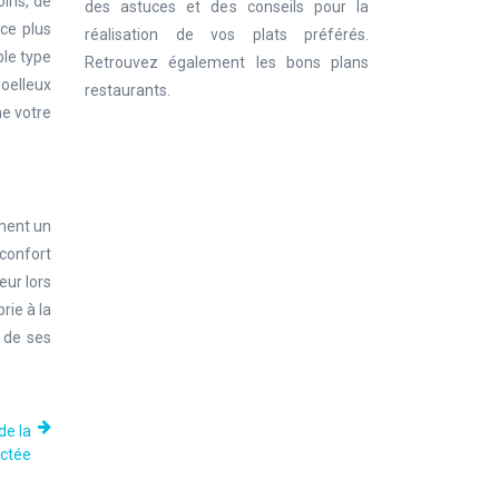
oins, de
des astuces et des conseils pour la
ace plus
réalisation de vos plats préférés.
ble type
Retrouvez également les bons plans
moelleux
restaurants.
ne votre
ement un
confort
eur lors
rie à la
t de ses
de la
ctée