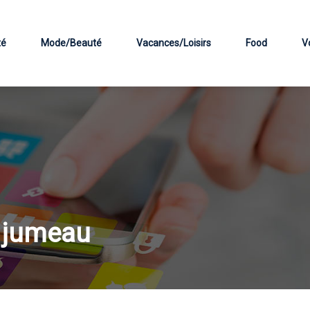
té
Mode/Beauté
Vacances/Loisirs
Food
V
t jumeau