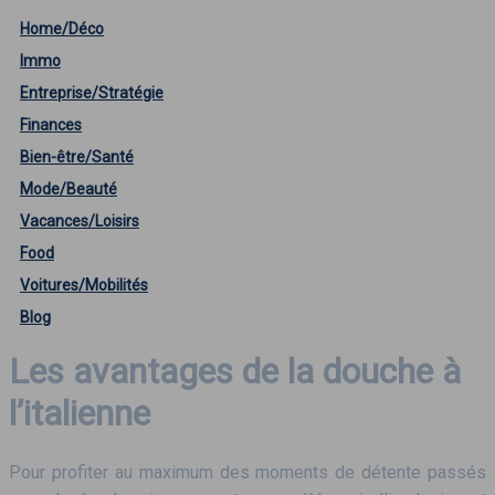
Home/Déco
Immo
Entreprise/Stratégie
Finances
Bien-être/Santé
Mode/Beauté
Vacances/Loisirs
Food
Voitures/Mobilités
Blog
Les avantages de la douche à
l’italienne
Pour profiter au maximum des moments de détente passés