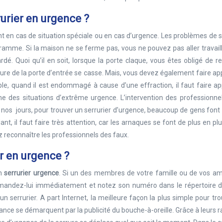
rurier en urgence ?
t en cas de situation spéciale ou en cas d’urgence. Les problèmes de 
mme. Si la maison ne se ferme pas, vous ne pouvez pas aller travaille
dé. Quoi qu’il en soit, lorsque la porte claque, vous êtes obligé de r
errure de la porte d’entrée se casse. Mais, vous devez également faire ap
ple, quand il est endommagé à cause d’une effraction, il faut faire a
e des situations d’extrême urgence. L’intervention des professionnel
De nos jours, pour trouver un serrurier d’urgence, beaucoup de gens font
nt, il faut faire très attention, car les arnaques se font de plus en plu
 reconnaître les professionnels des faux.
r en urgence ?
un
serrurier urgence
. Si un des membres de votre famille ou de vos am
demandez-lui immédiatement et notez son numéro dans le répertoire d
un serrurier. A part Internet, la meilleure façon la plus simple pour tr
France se démarquent par la publicité du bouche-à-oreille. Grâce à leurs r