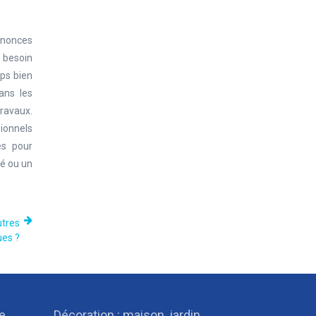
nnonces
s besoin
mps bien
ans les
travaux.
sionnels
es pour
ié ou un
utres
ues ?
ue…
Décoration : maison, jardin…