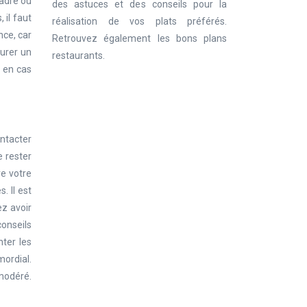
cadre où
des astuces et des conseils pour la
 il faut
réalisation de vos plats préférés.
nce, car
Retrouvez également les bons plans
surer un
restaurants.
e en cas
ontacter
e rester
re votre
. Il est
ez avoir
conseils
nter les
mordial.
 modéré.