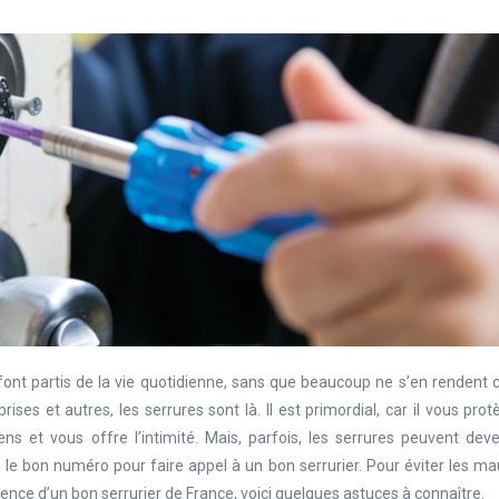
s font partis de la vie quotidienne, sans que beaucoup ne s’en rendent
ises et autres, les serrures sont là. Il est primordial, car il vous pro
ens et vous offre l’intimité. Mais, parfois, les serrures peuvent dev
n le bon numéro pour faire appel à un bon serrurier. Pour éviter les m
gence d’un bon serrurier de France, voici quelques astuces à connaître.