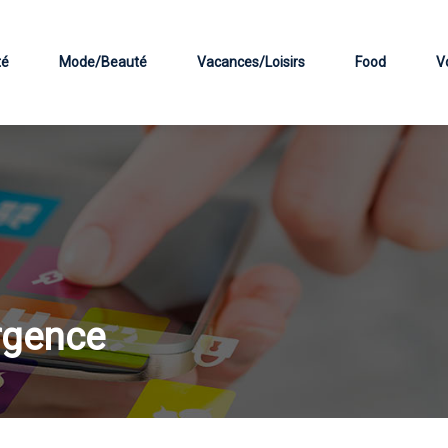
té
Mode/Beauté
Vacances/Loisirs
Food
V
rgence