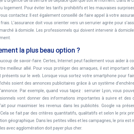
age d’urgence de la serrure se déplace quel que soit le moment. Dans le 
u logement. Pour éviter les tarifs prohibitifs et les mauvaises surprises,
us contactez. Il est également conseillé de faire appel à votre assura
frais. L’assurance doit vous orienter vers un serrurier agrée pour s’as
u marché à domicile. Les professionnels qui doivent intervenir à domicil
oment.
cement la plus beau option ?
ucoup de savoir-faire. Certes, Internet peut facilement vous aider à c
tre meilleur allié. Pour vous protéger des arnaques, il est important d
t présents sur le web. Lorsque vous sortez votre smartphone pour fai
fichés soient des annonces publicitaires grâce à un système d’enchères
 d’annonce. Par exemple, quand vous tapez : serrurier Lyon, vous pouv
essionnels vont donner des informations importantes à suivre et des 
e fait pour maximiser les revenus dans les publicités. Google va prése
Cela se fait par des critères quantitatifs, qualitatifs et selon le prix pri
ation géographique. Dans les petites villes et les campagnes, le prix est
lles avec agglomération doit payer plus cher.