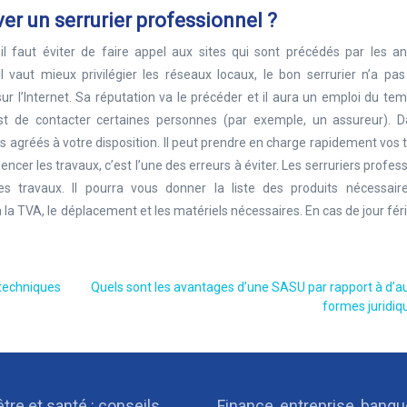
ver un serrurier professionnel ?
 il faut éviter de faire appel aux sites qui sont précédés par les a
Il vaut mieux privilégier les réseaux locaux, le bon serrurier n’a pa
 sur l’Internet. Sa réputation va le précéder et il aura un emploi du te
 est de contacter certaines personnes (par exemple, un assureur). D
iers agréés à votre disposition. Il peut prendre en charge rapidement vos 
er les travaux, c’est l’une des erreurs à éviter. Les serruriers profes
s travaux. Il pourra vous donner la liste des produits nécessair
 a la TVA, le déplacement et les matériels nécessaires. En cas de jour fér
 techniques
Quels sont les avantages d’une SASU par rapport à d’a
formes juridiq
tre et santé : conseils
Finance, entreprise, banq