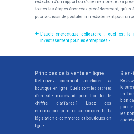
rédaction d’un rapport ou d’une mémoire, et sa prése
toutes les étapes énoncées précédemment, qu’un étudi
pourra choisir de postuler immédiatement pour un pos
L’audit énergétique obligatoire : quel est le 
investissement pour les entreprises ?
Principes de la vente en ligne
Bien-ê
Retrouv
Retrouvez comment améliorer sa
le stre
boutique en ligne. Quels sont les secrets
en for
d’un site marchand pour booster le
bien da
chiffre d’affaires ? Lisez des
pour le
informations pour mieux comprendre la
les bo
législation e-commerce et boutiques en
quotidi
ligne.