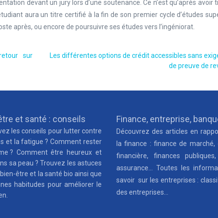
ntation devant un jury lors d’une soutenance. Ce n’est qu’après avoir 
ant aura un titre certifié à la fin de son premier cycle d’études supér
te après, ou encore de poursuivre ses études vers l’ingéniorat.
retour sur
Les différentes options de crédit accessibles sans exi
de preuve de r
tre et santé : conseils
Finance, entreprise, banq
ez les conseils pour lutter contre
Découvrez des articles en rappo
ss et la fatigue ? Comment rester
la finance : finance de marché,
me ? Comment être heureux et
financière, finances publiques,
ns sa peau ? Trouvez les astuces
assurance… Toutes les informa
 bien-être et la santé bio ainsi que
savoir sur les entreprises : classi
nnes habitudes pour améliorer le
des entreprises…
en.