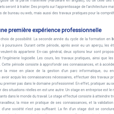
gisse de la partie matérielle (Hardware en anglais), ou de celle des l
ets seront à traiter. Des projets sur l’apprentissage de l’architecture mat
iels de bureau ou web, mais aussi des travaux pratiques pour la compr
 une première expérience professionnelle
choix de possibilité. La seconde année du cycle de la formation en
b
e à poursuivre. Durant cette période, après avoir eu un aperçu, les é
veulent-ils appartenir. En-cas général, deux options leur sont propos
ingénierie logicielle. Les cours, les travaux pratiques, ainsi que les
ie. Cette période consiste à approfondir ses connaissances, et à accéd
e la mise en place de la gestion d’un parc informatique, ou en
voir acquis les connaissances nécessaires, effectuer des travaux pr
au premier pas dans le domaine professionnel. En effet, pratiquer au s
des situations réelles en est une autre. Un stage en entreprise est le 
ts dans le monde du travail. Le stage effectué consiste à atteindre tr
travailleur, la mise en pratique de ses connaissances, et la validatio
d’une société n’est pas suffisant. La fin d’un stage doit se conclur