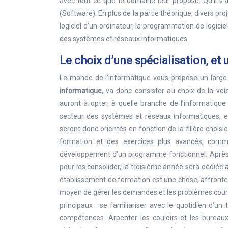
avec tout ce que le domaine leur propose. Qu’il s’a
(Software). En plus de la partie théorique, divers proj
logiciel d’un ordinateur, la programmation de logic
des systèmes et réseaux informatiques.
Le choix d’une spécialisation, et
Le monde de l’informatique vous propose un large 
informatique
, va donc consister au choix de la voi
auront à opter, à quelle branche de l’informatique 
secteur des systèmes et réseaux informatiques, et l’
seront donc orientés en fonction de la filière chois
formation et des exercices plus avancés, comm
développement d’un programme fonctionnel. Après a
pour les consolider, la troisième année sera dédiée 
établissement de formation est une chose, affronter 
moyen de gérer les demandes et les problèmes couran
principaux : se familiariser avec le quotidien d’un 
compétences. Arpenter les couloirs et les bureaux 