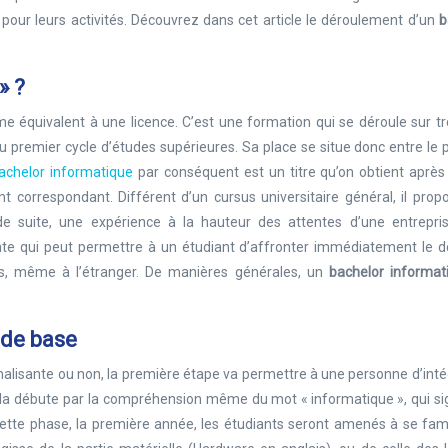
our leurs activités. Découvrez dans cet article le déroulement d’un
b
» ?
e équivalent à une licence. C’est une formation qui se déroule sur tr
u premier cycle d’études supérieures. Sa place se situe donc entre le p
achelor informatique
par conséquent est un titre qu’on obtient après 
 correspondant. Différent d’un cursus universitaire général, il prop
 suite, une expérience à la hauteur des attentes d’une entrepris
ante qui peut permettre à un étudiant d’affronter immédiatement le 
es, même à l’étranger. De manières générales, un
bachelor informa
 de base
alisante ou non, la première étape va permettre à une personne d’inté
cela débute par la compréhension même du mot « informatique », qui sig
tte phase, la première année, les étudiants seront amenés à se famil