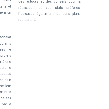
ogiciels
des astuces et des conseils pour la
ériel et
réalisation de vos plats préférés.
éhension
Retrouvez également les bons plans
restaurants.
achelor
tudiants
ées : le
 projets
er à une
core le
atiques
ein d’un
meilleur
ois buts
n de ses
e par la