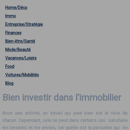
Home/Déco
Immo
Entreprise/Stratégie
Finances
Bien-être/Santé
Mode/Beauté
Vacances/Loisirs
Food
Voitures/Mobilités
Blog
Bien investir dans l’immobilier
Avoir une activité, un travail qui paie bien est le rêve de
chacun. Cependant, cela ne peut dans certains cas satisfaire
les besoins et les envies, car quelle est la personne qui ne